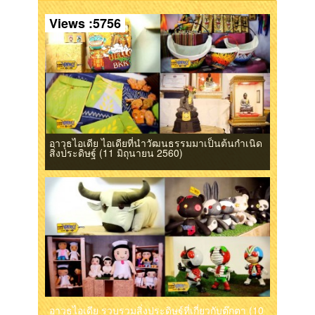
Views :5756
อาวุธไอเดีย ไอเดียที่นำวัฒนธรรมมาเป็นต้นกำเนิด
สิ่งประดิษฐ์ (11 มิถุนายน 2560)
อาวุธไอเดีย รวบรวมสิ่งประดิษฐ์ที่เกี่ยวกับตุ๊กตา (10