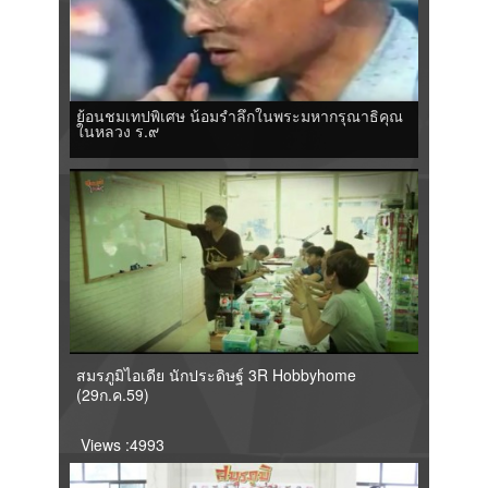
ย้อนชมเทปพิเศษ น้อมรำลึกในพระมหากรุณาธิคุณ
ในหลวง ร.๙
สมรภูมิไอเดีย นักประดิษฐ์ 3R Hobbyhome
(29ก.ค.59)
Views :4993