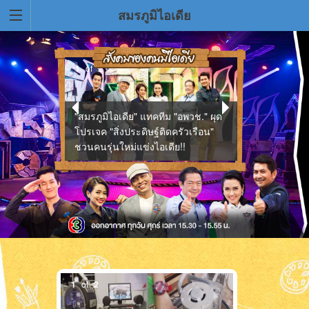
สมรภูมิไอเดีย
1
of
2
"สมรภูมิไอเดีย" แทคทีม "อพวช." ผุด
โปรเจค "สิ่งประดิษฐ์ติดครัวเรือน"
สมรภูมิไอเดีย ท
ชวนคนรุ่นใหม่แข่งไอเดีย!!
ทุนการศึกษากว
1
of
2