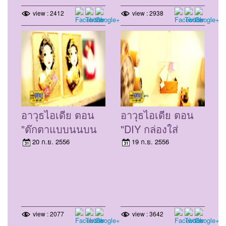
view : 2412
view : 2938
อาวุธไอเดีย ตอน
อาวุธไอเดีย ตอน
"ตุ๊กตาแบบนูนบน
"DIY กล่องใส่
การ์ดและกล่อง
เอกสารตะแกรง
20 ก.ย. 2556
19 ก.ย. 2556
พลาสติก" (20 ก.ย.
เหล็กย่าง" (19 ก.ย.
56)
56)
view : 2077
view : 3642