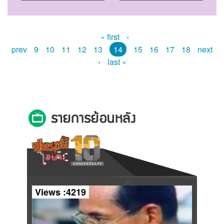
« first
‹
prev
9
10
11
12
13
14
15
16
17
18
next
›
last »
Views :4219