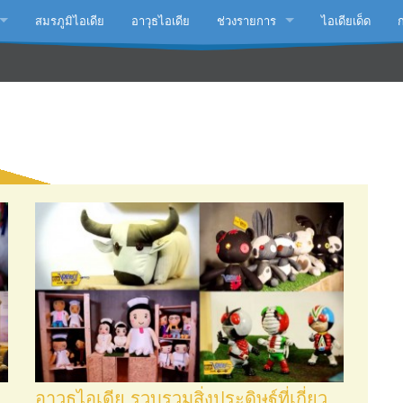
สมรภูมิไอเดีย
อาวุธไอเดีย
ช่วงรายการ
ไอเดียเด็ด
นมือโปร
กลเม็ดเคล็ดไม่ลับ
นสร้างอาชีพ
ตะลอนทัวร์กับ(เชน) ธนา
...พลิกชีวิต
Idea ได้จัย by หมอก้อง
รีไซเคิล
.เพื่อโลก
ีไซต์
ัฒนาชีวิต
อาวุธไอเดีย รวบรวมสิ่งประดิษฐ์ที่เกี่ยว