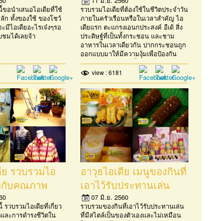
 2560)
ประจำวันภายในครัว
60
11 มิ.ย. 2560
นี้ขอนำเสนอไอเดียที่ใช้
รวบรวมไอเดียที่ต้องใช้ในชีวิตประจำวัน
เรือนหรือในเวลาสำคัญ
หลัก ทั้งของใช้ ของโชว์
ภายในครัวเรือนหรือในเวลาสำคัญ ไอ
จะมีไอเดียอะไรเจ๋งๆรอ
(28 พฤษภาคม 2560)
เดียแรก ตะแกรงเอนกประสงค์ อีเด้ สิ่ง
ับชมได้เลยจ้า
ประดิษฐ์ที่เป็นทั้งกระชอน และชาม
อาหารในเวลาเดียวกัน ปากกระชอนถูก
ออกแบบมาให้มีความงุ้มเพื่อป้องกัน
อาหารหล่นขณะเทน้ำ พร้อมเพิ่มที่จับ
บริเวณด้านข้าง ช่วย
view : 6181
ดีย รวบรวมไอ
อาวุธไอเดีย เมนูของกินที่
่ยวกับคุณภาพ
เอาไว้รับประทานเล่น
การดำรงชีวิตใน
แบบมีสไตล์ที่ไม่เหมือน
60
07 มิ.ย. 2560
ี้ รวบรวมไอเดียที่เกี่ยว
รวบรวมของกินที่เอาไว้รับประทานเล่น
น (21
ใคร (20 พฤษภาคม
ตและการดำรงชีวิตใน
ที่มีสไตล์เป็นของตัวเองและไม่เหมือน