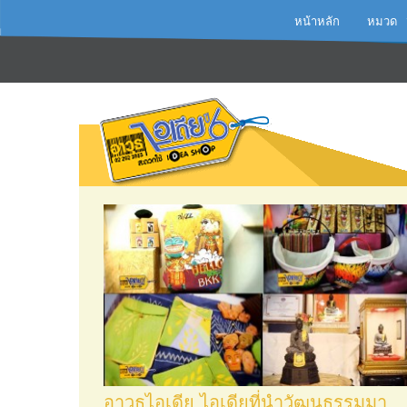
หน้าหลัก
หมวด
เเม่บ้า
สร้างงา
พลังงาน
ของดี...
เกษตร..
ชีวิตมีด
ไอเดียพ
อาวุธไอเดีย ไอเดียที่นำวัฒนธรรมมา