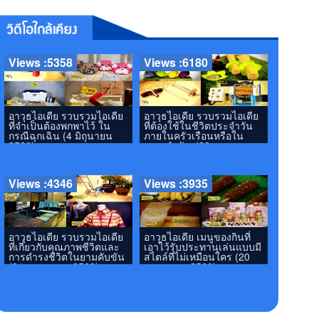
Views :5358
Views :6180
อาวุธไอเดีย รวบรวมไอเดีย
อาวุธไอเดีย รวบรวมไอเดีย
ที่จำเป็นต้องพกพาไว้ ใน
ที่ต้องใช้ในชีวิตประจำวัน
กรณีฉุกเฉิน (4 มิถุนายน
ภายในครัวเรือนหรือใน
2560)
เวลาสำคัญ (28 พฤษภาคม
2560)
Views :4346
Views :3935
อาวุธไอเดีย รวบรวมไอเดีย
อาวุธไอเดีย เมนูของกินที่
ที่เกี่ยวกับคุณภาพชีวิตและ
เอาไว้รับประทานเล่นแบบมี
การดำรงชีวิตในยามคับขัน
สไตล์ที่ไม่เหมือนใคร (20
(21 พฤษภาคม 2560)
พฤษภาคม 2560)