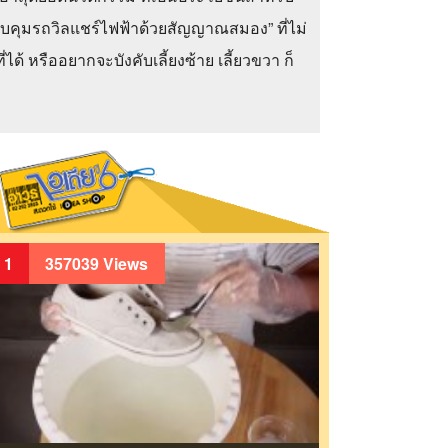
ควบคุมรถวิลแชร์ไฟฟ้าด้วยสัญญาณสมอง” ที่ไม่
ด้ หรืออยากจะบังคับเลี้ยงซ้าย เลี้ยวขวา ก็
1
357039 Views