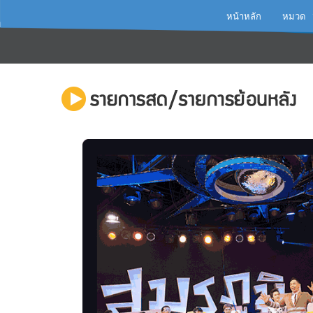
หน้าหลัก
หมวด
เเม่บ้า
สร้างงา
พลังงาน
ของดี...
เกษตร..
ชีวิตมีด
ไอเดียพ