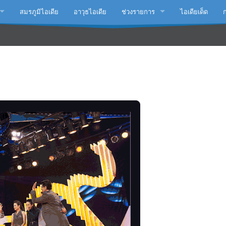
สมรภูมิไอเดีย
อาวุธไอเดีย
ช่วงรายการ
ไอเดียเด็ด
นมือโปร
กลเม็ดเคล็ดไม่ลับ
นสร้างอาชีพ
ตะลอนทัวร์กับ(เชน) ธนา
...พลิกชีวิต
Idea ได้จัย by หมอก้อง
รีไซเคิล
.เพื่อโลก
ีไซต์
ัฒนาชีวิต