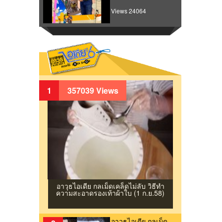
Views 24064
1
357039 Views
อาวุธไอเดีย กลเม็ดเคล็ดไม่ลับ วิธีทํา
ความสะอาดรองเท้าผ้าใบ (1 ก.ย.58)
อาวุธไอเดีย กลเม็ด