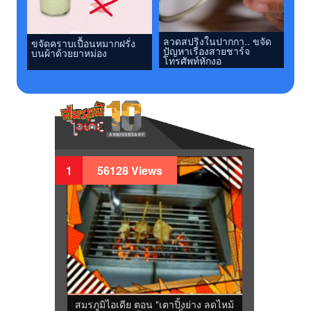
ลวดสปริงในปากกา.. ขจัด
ขจัดคราบเปื้อนหมากฝรั่ง
ปัญหาเรื่องสายชาร์จ
บนผ้าด้วยยาหม่อง
โทรศัพท์หักงอ
1
56128 Views
สมรภูมิไอเดีย ตอน "เตาปิ้งย่าง ลดไหม้