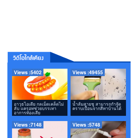
Views :5402
Views :49455
อาวุธไอเดีย กลเม็ดเคล็ดไม่
น้ำส้มสายชู สามารถกำจัด
ลับ แครอทช่วยบรรเทา
คราบเปื้อนจากสีทาบ้านได้
อาการท้องเสีย
Views :7148
Views :5748