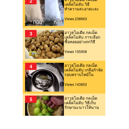
2
เคล็ดไม่ลับ วิธี
ทำความสะอาดเเละ
กำจัดคราบเหลืองบน
หมอน (25มิ.ย.59)
Views 238663
อาวุธไอเดีย กลเม็ด
3
เคล็ดไม่ลับ การเลือก
ซื้อหอยอย่างถูกวิธี
Views 155958
อาวุธไอเดีย กลเม็ด
4
เคล็ดไม่ลับ เกลือกำจัด
รอบคราบไหม้ใน
กระทะ
Views 143852
อาวุธไอเดีย กลเม็ด
5
เคล็ดไม่ลับ วิธีเก็บ
รักษามะนาวให้นาน
Views 136652