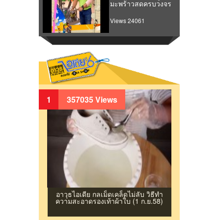
มะพร้าวสดครบวงจร
Views 24061
1
357035 Views
อาวุธไอเดีย กลเม็ดเคล็ดไม่ลับ วิธีทํา
ความสะอาดรองเท้าผ้าใบ (1 ก.ย.58)