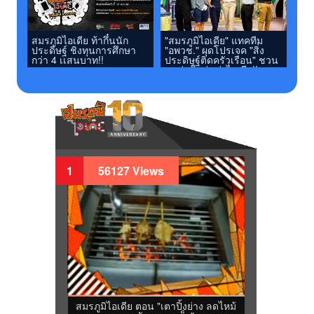
สมรภูมิไอเดีย ท้ากึ๋นนัก
"สมรภูมิไอเดีย" แทคทีม
ประดิษฐ์ ชิงทุนการศึกษา
"อพวช." ผุดโปรเจค "สิ่ง
กว่า 4 เเสนบาท!!
ประดิษฐ์ติดครัวเรือน" ชวน
คนรุ่นใหม่แข่งไอเดีย!!
1
56127 Views
สมรภูมิไอเดีย ตอน "เตาปิ้งย่าง ลดไหม้