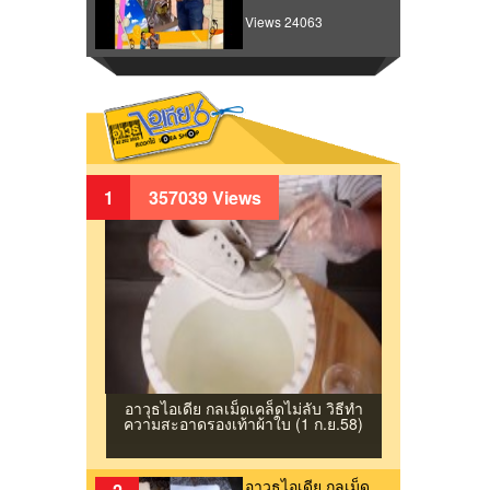
Views 24063
1
357039 Views
อาวุธไอเดีย กลเม็ดเคล็ดไม่ลับ วิธีทํา
ความสะอาดรองเท้าผ้าใบ (1 ก.ย.58)
อาวุธไอเดีย กลเม็ด